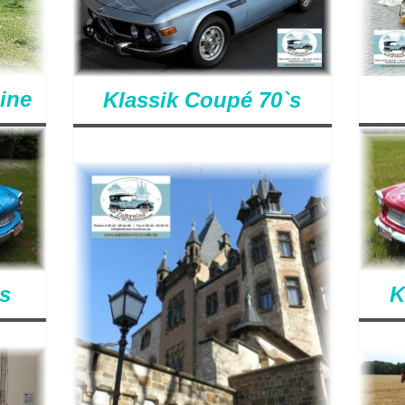
ine
Klassik Coupé 70`s
`s
K