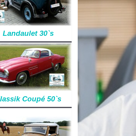
Landaulet 30`s
lassik Coupé 50`s