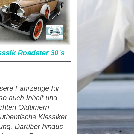
assik Roadster 30`s
sere Fahrzeuge für
 so auch Inhalt und
chten Oldtimern
uthentische Klassiker
gung. Darüber hinaus